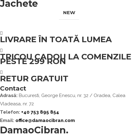
Jachete
Accesorii
StemataWatch
EGOLAN
Geci
NEW
Manusi
Masti
Caciuli
Genti
Borsete
Giuliano Sabau Shoes
Ceasuri Stemata
LIVRARE ÎN TOATĂ LUMEA
Boocanci
Casual
TRICOU CADOU LA COMENZILE
PESTE 299 RON
RETUR GRATUIT
Contact
Adrasă:
Bucuresti, George Enescu, nr. 32 / Oradea, Calea
Vladeasa, nr. 72
Telefon:
+40 753 895 854
Email:
office@damaocibran.com
DamaoCibran.