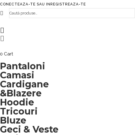
CONECTEAZA-TE
SAU
INREGISTREAZA-TE
Caută
după:
Menu
0
Cart
Pantaloni
SHOP
Camasi
Pantaloni
Cardigane
PACKS
&Blazere
Jeans
Pantaloni lungi
Pantaloni scurti
E-GOLAN BARBATI
Hanorace
Hoodie
Tricouri
Tricouri
Tricouri
Hanorac Design
Pantaloni
Hanorace Pictate
Malete
Hanorace
Cardigane
Bluze
E-GOLAN FEMEI
Cardigane
Camasi
Malete
Veste
Jachete
Camasi
Geci & Veste
NEW ARRIVALS
Pantaloni
Hanorace
Bluze